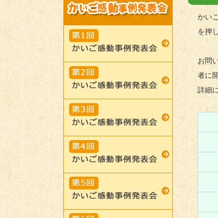
かい
を押
お問
者に
詳細